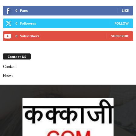
0
Fans
LIKE
0
Followers
FOLLOW
0
Subscribers
SUBSCRIBE
Contact US
Contact
News