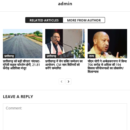
admin
RELATED ARTICLES
MORE FROM AUTHOR
छत्तीसगढ़
छत्तीसगढ़
राज्य
छत्तीसगढ़ को बड़ी सौगात! नांदघाट-
छत्तीसगढ़ में सेन शक्ति सम्मेलन का
सीएम योगी ने अम्बेडकरनगर में किया
मुंगेली सड़क फोरलेन होगी, 21.81
आयोजन, CM साय शिल्पियों को
706 करोड़ से अधिक की 194
करोड़ अतिरिक्त मंजूर
करेंगे सम्मानित
विकास परियोजनाओं का लोकार्पण/
शिलान्यास
LEAVE A REPLY