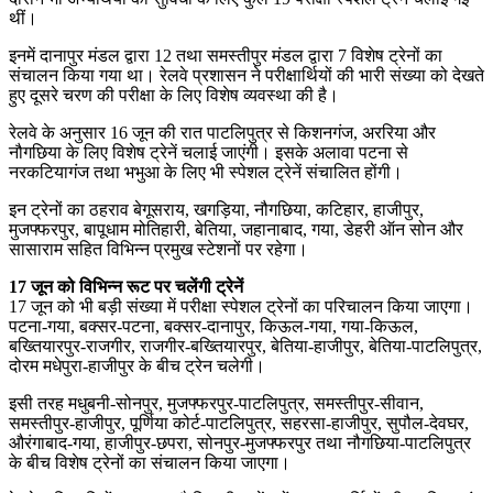
थीं।
इनमें दानापुर मंडल द्वारा 12 तथा समस्तीपुर मंडल द्वारा 7 विशेष ट्रेनों का
संचालन किया गया था। रेलवे प्रशासन ने परीक्षार्थियों की भारी संख्या को देखते
हुए दूसरे चरण की परीक्षा के लिए विशेष व्यवस्था की है।
रेलवे के अनुसार 16 जून की रात पाटलिपुत्र से किशनगंज, अररिया और
नौगछिया के लिए विशेष ट्रेनें चलाई जाएंगी। इसके अलावा पटना से
नरकटियागंज तथा भभुआ के लिए भी स्पेशल ट्रेनें संचालित होंगी।
इन ट्रेनों का ठहराव बेगूसराय, खगड़िया, नौगछिया, कटिहार, हाजीपुर,
मुजफ्फरपुर, बापूधाम मोतिहारी, बेतिया, जहानाबाद, गया, डेहरी ऑन सोन और
सासाराम सहित विभिन्न प्रमुख स्टेशनों पर रहेगा।
17 जून को व‍िभ‍िन्‍न रूट पर चलेंगी ट्रेनें
17 जून को भी बड़ी संख्या में परीक्षा स्पेशल ट्रेनों का परिचालन किया जाएगा।
पटना-गया, बक्सर-पटना, बक्सर-दानापुर, किऊल-गया, गया-किऊल,
बख्तियारपुर-राजगीर, राजगीर-बख्तियारपुर, बेतिया-हाजीपुर, बेतिया-पाटलिपुत्र,
दोरम मधेपुरा-हाजीपुर के बीच ट्रेन चलेगी।
इसी तरह मधुबनी-सोनपुर, मुजफ्फरपुर-पाटलिपुत्र, समस्तीपुर-सीवान,
समस्तीपुर-हाजीपुर, पूर्णिया कोर्ट-पाटलिपुत्र, सहरसा-हाजीपुर, सुपौल-देवघर,
औरंगाबाद-गया, हाजीपुर-छपरा, सोनपुर-मुजफ्फरपुर तथा नौगछिया-पाटलिपुत्र
के बीच विशेष ट्रेनों का संचालन किया जाएगा।