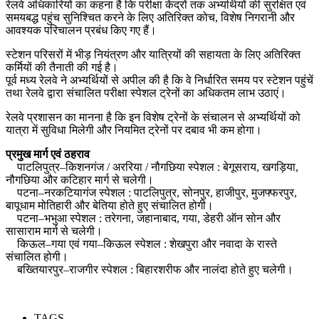
रेलवे अधिकारियों का कहना है कि परीक्षा केंद्रों तक अभ्यर्थियों की सुरक्षित एवं
समयबद्ध पहुंच सुनिश्चित करने के लिए अतिरिक्त कोच, विशेष निगरानी और
आवश्यक परिचालन प्रबंध किए गए हैं।
स्टेशन परिसरों में भीड़ नियंत्रण और यात्रियों की सहायता के लिए अतिरिक्त
कर्मियों की तैनाती की गई है।
पूर्व मध्य रेलवे ने अभ्यर्थियों से अपील की है कि वे निर्धारित समय पर स्टेशन पहुंचें
तथा रेलवे द्वारा संचालित परीक्षा स्पेशल ट्रेनों का अधिकतम लाभ उठाएं।
रेलवे प्रशासन का मानना है कि इन विशेष ट्रेनों के संचालन से अभ्यर्थियों को
यात्रा में सुविधा मिलेगी और नियमित ट्रेनों पर दबाव भी कम होगा।
प्रमुख मार्ग एवं ठहराव
पाटलिपुत्र–किशनगंज / अररिया / नौगछिया स्पेशल : बेगूसराय, खगड़िया,
नौगछिया और कटिहार मार्ग से चलेगी।
पटना–नरकटियागंज स्पेशल : पाटलिपुत्र, सोनपुर, हाजीपुर, मुजफ्फरपुर,
बापूधाम मोतिहारी और बेतिया होते हुए संचालित होगी।
पटना–भभुआ स्पेशल : तरेगना, जहानाबाद, गया, डेहरी ऑन सोन और
सासाराम मार्ग से चलेगी।
किऊल–गया एवं गया–किऊल स्पेशल : शेखपुरा और नवादा के रास्ते
संचालित होगी।
बख्तियारपुर–राजगीर स्पेशल : बिहारशरीफ और नालंदा होते हुए चलेगी।
TAGS