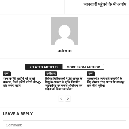
जानकारी पहुंचने के भी आरोप
admin
RELATED ARTICLES
MORE FROM AUTHOR
राज्य
छत्तीसगढ़
राज्य
पटना के 75 वार्डों में नई सफाई
विशेषज्ञ चिकित्सकों ने 26 सप्ताह के
सुलतानगंज जाने वाले कांवरियों के
व्यवस्था, निजी एजेंसी करेगी डोर-टू-
शिशु के आकार के ब्रॉड लिगामेंट
लिए स्पेशल ट्रेन, पटना से भागलपुर
डोर कचरा उठाव
फाइब्रॉयड का सफल ऑपरेशन कर
तक सीधी सुविधा
महिला को दिया नया जीवन
LEAVE A REPLY