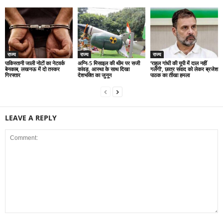
राज्य
राज्य
राज्य
पाकिस्तानी जाली नोटों का नेटवर्क
अग्नि-5 मिसाइल की थीम पर सजी
‘राहुल गांधी की यूपी में दाल नहीं
बेनकाब, लखनऊ में दो तस्कर
कांवड़, आस्था के साथ दिखा
गलेगी’, छात्र संवाद को लेकर ब्रजेश
गिरफ्तार
देशभक्ति का जुनून
पाठक का तीखा हमला
LEAVE A REPLY