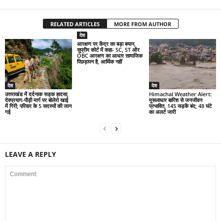
RELATED ARTICLES
MORE FROM AUTHOR
देश
आरक्षण पर केंद्र का बड़ा बयान,
सुप्रीम कोर्ट में कहा- SC, ST और
OBC आरक्षण का आधार सामाजिक
पिछड़ापन है, आर्थिक नहीं
देश
देश
उत्तराखंड में दर्दनाक सड़क हादसा,
Himachal Weather Alert:
देवप्रयाग-पौड़ी मार्ग पर बोलेरो खाई
मूसलाधार बारिश से जनजीवन
में गिरी; परिवार के 5 सदस्यों की जान
प्रभावित, 145 सड़कें बंद; 48 घंटे
गई
का अलर्ट जारी
LEAVE A REPLY