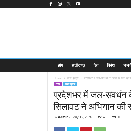
K
होम
छत्तीसगढ़
देश
विदेश
राजन
a
k
Home
मध्य प्रदेश
प्रदेशभर में जल-संवर्धन के कार्यों को मिल रही 
k
राज्य
मध्य प्रदेश
a
प्रदेशभर में जल-संवर्धन क
j
e
सिलावट ने अभियान की 
e
.
c
By
admin
-
May 15, 2026
40
0
o
m