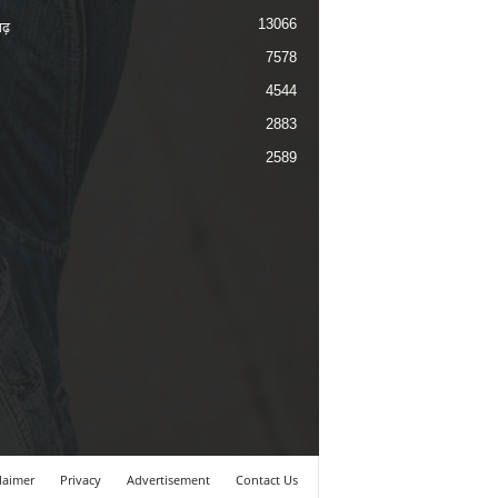
13066
ढ़
7578
4544
2883
2589
laimer
Privacy
Advertisement
Contact Us