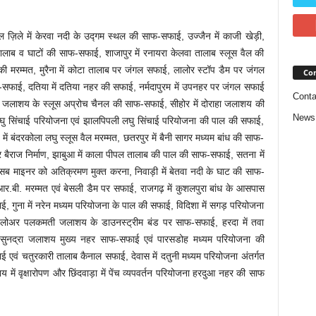
ल ज़िले में केरवा नदी के उद्गम स्थल की साफ-सफाई, उज्जैन में काजी खेड़ी,
तालाब व घाटों की साफ-सफाई, शाजापुर में रनायरा केलवा तालाब स्‍लूस वैल की
 की मरम्मत, मुरैना में कोटा तालाब पर जंगल सफाई, लालोर स्टॉप डैम पर जंगल
Con
सफाई, दतिया में दतिया नहर की सफाई, नर्मदापुरम में उपनहर पर जंगल सफाई
Conta
टारी जलाशय के स्लूस अप्रोच चैनल की साफ-सफाई, सीहोर में दोराहा जलाशय की
News
ी लघु सिंचाई परियोजना एवं झालपिपली लघु सिंचाई परियोजना की पाल की सफाई,
 बंदरकोला लघु स्लूस वैल मरम्मत, छतरपुर में बैनी सागर मध्यम बांध की साफ-
जपुर बैराज निर्माण, झाबुआ में काला पीपल तालाब की पाल की साफ-सफाई, सतना में
 सब माइनर को अतिक्रमण मुक्त करना, निवाड़ी में बेतवा नदी के घाट की साफ-
आर.बी. मरम्मत एवं बेसली डैम पर सफाई, राजगढ़ में कुशलपुरा बांध के आसपास
ाई, गुना में नरेन मध्यम परियोजना के पाल की सफाई, विदिशा में सगड़ परियोजना
ं लोअर पलकमती जलाशय के डाउनस्ट्रीम बंड पर साफ-सफाई, हरदा में तवा
में सुनद्रा जलाशय मुख्य नहर साफ-सफाई एवं पारसडोह मध्यम परियोजना की
ई एवं चतुरकारी तालाब कैनाल सफाई, देवास में दतुनी मध्यम परियोजना अंतर्गत
ें वृक्षारोपण और छिंदवाड़ा में पेंच व्यपवर्तन परियोजना हरदुआ नहर की साफ