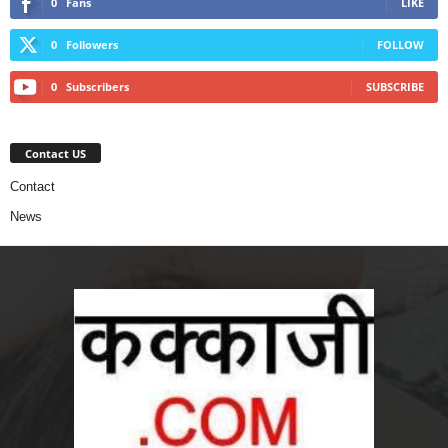
0
Fans
LIKE
0
Followers
FOLLOW
0
Subscribers
SUBSCRIBE
Contact US
Contact
News