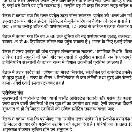
कि डाटा सेंटर क्लस्टर केवल एनसीआर क्षेत्र तक सीमित नहीं होना चाहिए, बल्कि 
है, जहां बड़े पैमाने पर भूमि उपलब्ध है। उन्होंने यह भी कहा कि टाटा समूह सह
बैठक में बताया गया कि उत्तर प्रदेश डाटा सेंटर क्लस्टर प्रदेश को भारत और ग्
इंफ्रास्ट्रक्चर और हाई-टेक डिजिटल मैन्युफैक्चरिंग का वैश्विक केंद्र बनाना 
तक 5 लाख करोड़ डॉलर की अर्थव्यवस्था, 1.5 लाख से अधिक प्रत्यक्ष रोजगार 
बैठक में बताया गया कि वर्ष 2040 तक दुनिया की नई अर्थव्यवस्था एआई, क्लाउड, स
बाजार 29 से 48 ट्रिलियन डॉलर तक पहुंच सकता है। भारत के लिए एआई सॉफ्टवेयर 
बैठक में उत्तर प्रदेश की पांच प्रमुख संरचनात्मक ताकतों- भौगोलिक स्थिति, वि
लोकेशन इसे समुद्री जोखिमों और चक्रवातों से सुरक्षित बनाता है, जबकि एक्सप
इंजीनियरिंग संस्थानों के कारण राज्य में विशाल तकनीकी प्रतिभा उपलब्ध है।
बैठक में उत्तर प्रदेश को “एशिया का मोस्ट सिक्योर, स्केलेबल एवं कनेक्टेड इन
से जुड़ा हुआ है। राज्य के भीतर 5 मिलीसेकंड से कम लेटेंसी तथा मुंबई और चेन
वाला आदर्श एआई इंफ्रास्ट्रक्चर हब है।
प्रोजेक्ट गंगा
मुख्यमंत्री ने “प्रोजेक्ट गंगा” यानी गवर्नेंट असिस्टेड नेटवर्क फॉर ग्रोथ एंड एडवां
कार्य करने वाली कंपनियां भी इन युवाओं का उपयोग कर सकें, ऐसी व्यवस्था विकसित
शुरुआत से ही डिजिटल उद्यमियों को उचित इंसेंटिव उपलब्ध कराए जाएं।
बैठक में बताया गया कि प्रोजेक्ट गंगा ग्रामीण उत्तर प्रदेश में हाई-स्पीड ब्रॉडबै
डिजिटल रोजगार और ग्रामीण उद्यमिता को बढ़ावा देना है। परियोजना के तहत 1
अप्रत्यक्ष रोजगार सृजित होने का अनुमान है।