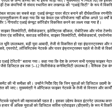
प्रदेश के अन्य हिस्सों को भी इससे जोड़ा जाए। मुख्यमंत्री ने निर्देश दिए कि इस
ित बड़ी टेक कंपनियों से संवाद स्थापित कर लखनऊ को “एआई सिटी” के रूप में विकस
लोबल साउथ का सबसे बड़ा एआई कंप्यूट पावर सेंटर बनाने की दीर्घकालिक रणनीति है
है। प्रस्तुतीकरण में कहा गया कि यह केवल एक परियोजना नहीं बल्कि अगले 50 वर्ष
और 5 गीगावॉट एआई कंप्यूट कॉरिडोर विकसित करने का लक्ष्य रखा गया है।
ाइबर सिक्योरिटी, सेमीकंडक्टर, इलेक्ट्रिक व्हीकल, रोबोटिक्स और स्पेस टेक्नोलॉज
एंड सर्विसेज, क्लाउड सर्विसेज, साइबर सिक्योरिटी, सेमीकंडक्टर्स, एयरोस्पेस औ
शाल भूमि उपलब्धता, बड़ी युवा आबादी, तेजी से विकसित हो रहा इंफ्रास्ट्रक्चर और
्रेसवे, एयरपोर्ट, लॉजिस्टिक्स नेटवर्क और पावर इंफ्रास्ट्रक्चर पहले से तेजी 
लैंड एआई टेरिटरी” बताया गया। कहा गया कि देश के लगभग सभी प्रमुख फाइबर नेटवर्क
्नई जैसे डिजिटल हब तक 5–12 मिलीसेकंड कनेक्टिविटी उपलब्ध है। वैश्विक टेक कं
समेंट की भी समीक्षा की। उन्होंने निर्देश दिए कि जिन युवाओं को डिजिटल उद्यमी के रूप 
 की जाए। मुख्यमंत्री ने ऑप्टिकल फाइबर नेटवर्क के तेजी से विस्तार और कार्यों म
ंड नेटवर्क पहुंचाने की महत्वाकांक्षी पहल है। इसका उद्देश्य केवल इंटरनेट उपलब्ध कर
0 हजार से अधिक युवाओं को डिजिटल सर्विस प्रोवाइडर (डीएसपी) के रूप में विकस