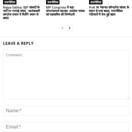
राजनीतिक
राजनीतिक
राजनीतिक
Rajya Sabha: BJP सांसदों के
MP Congress में बड़ा
PoK पर नेशनल कॉन्फ्रेंस सांसद के
नारों पर गरमाई संसद, ‘आतंकवादी
संगठनात्मक बदलाव, अवधेश नायक
बयान से मचा बवाल, राजनीतिक
कांग्रेस दफ्तर में मिलेंगे’ बयान से
को महासचिव की जिम्मेदारी
गलियारों में तेज हुई बहस
बवाल
LEAVE A REPLY