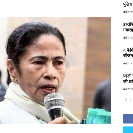
पुलिस 
admi
इस्तीफ
मकरद्
admi
द फैम
सीजन
admi
पहली र
की धार
admi