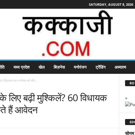
SATURDAY, AUGUST 8, 2026
ीति
मध्य प्रदेश
खेल
बिज़नेस
मनोरंजन
ट्रेंडिंग
अध्यात्म
60 विधायक आज स्पीकर को सौंप...
RO 
िए बढ़ी मुश्किलें? 60 विधायक
×
े हैं आवेदन
EDI
सोनम स