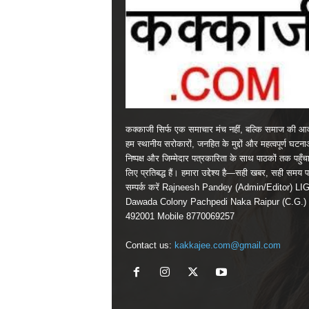
कक्काजी सिर्फ एक समाचार मंच नहीं, बल्कि समाज की आव
हम स्थानीय सरोकारों, जनहित के मुद्दों और महत्वपूर्ण घटन
निष्पक्ष और जिम्मेदार पत्रकारिता के साथ पाठकों तक पहुँचा
लिए प्रतिबद्ध हैं। हमारा उद्देश्य है—सही खबर, सही समय 
सम्पर्क करें Rajneesh Pandey (Admin/Editor) LI
Dawada Colony Pachpedi Naka Raipur (C.G.)
492001 Mobile 8770069257
Contact us:
kakkajee.com@gmail.com