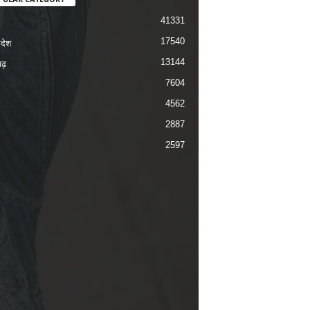
41331
17540
रदेश
13144
ढ़
7604
4562
2887
2597