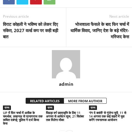
Previous article
Next article
विराट कोहली ने भविष्य को लेकर दिए
भोजशाला फैसले के बाद फिर चर्चा में
संकेत, 2027 वर्ल्ड कप पर कही बड़ी
धार्मिक विवाद, जानिए देश के बड़े मंदिर-
बात
मस्जिद केस
admin
RELATED ARTICLES
MORE FROM AUTHOR
राज्य
राज्य
राज्य
UP में फिर चर्चा में अतीक के
पिछड़ा वर्ग छात्रवृत्ति के लिए 11
‘रंग दे बसंती’ से गूंजेगा यूपी, 11 से
समर्थक, लखनऊ से प्रयागराज तक
अगस्त से आवेदन शुरू, 21 सितंबर
14 अगस्त तक कई शहरों में युवा
कथित दबंगई; पुलिस ने दर्ज किया
तक मिलेगा मौका
करेंगे रचनात्मक आयोजन
केस