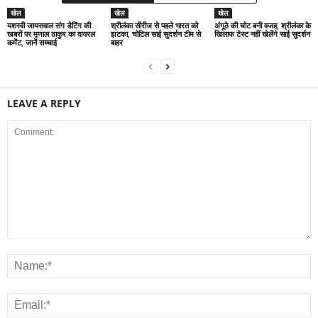
खेल
खेल
खेल
यशस्वी जायसवाल संग डेटिंग की
श्रीलंका सीरीज से पहले भारत को
अंगूठे की चोट बनी वजह, श्रीलंका के
खबरों पर मृणाल ठाकुर का वायरल
झटका, चोटिल साई सुदर्शन टीम से
खिलाफ टेस्ट नहीं खेलेंगे साई सुदर्शन
कमेंट, जानें सच्चाई
बाहर
LEAVE A REPLY