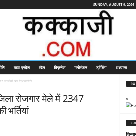
SUNDAY, AUGUST 9, 2026
ीति
मध्य प्रदेश
खेल
बिज़नेस
मनोरंजन
ट्रेंडिंग
अध्यात्म
2347 तकनीकी और गैर-तकनीकी...
RO 
ला रोजगार मेले में 2347
×
भर्तियां
EDI
चिन्ना