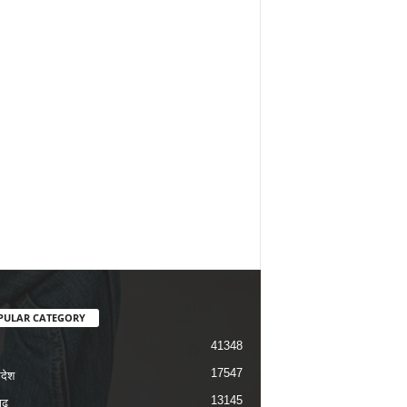
PULAR CATEGORY
41348
17547
रदेश
13145
ढ़