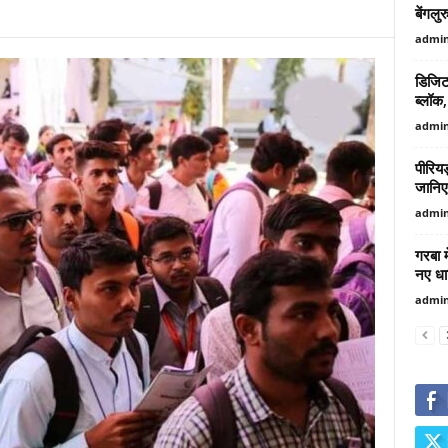
बेंगलुर
admi
डिजिट
ब्लॉक
admi
पीरियड
जानिए
admi
गरबा म
नए धा
admi