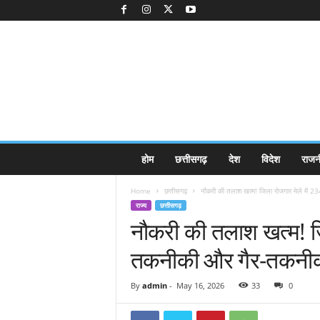
K
होम
छत्तीसगढ़
देश
विदेश
राजन
a
k
Home
छत्तीसगढ़
नौकरी की तलाश खत्म! जिला रोजगार मेले में 
k
राज्य
छत्तीसगढ़
a
नौकरी की तलाश खत्म! जि
j
e
तकनीकी और गैर-तकनीकी 
e
.
c
By
admin
-
May 16, 2026
33
0
o
m