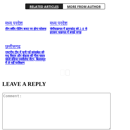
RELATED ARTICLES
MORE FROM AUTHOR
मध्य प्रदेश
मध्य प्रदेश
तीन वर्षीय रोलिंग बजट पर होगा फोकस
सेमीफाइनल में झारखंड को 2-0 से
हराकर फाइनल में बनाई जगह
छत्तीसगढ़
राष्ट्रीय टीम में चुनी गईं कांसाबेल की
मधु सिदार और बोड़ला की गीता यादव
खेलो इंडिया एक्सीलेंस सेंटर, बिलासपुर
में ले रहीं प्रशिक्षण
LEAVE A REPLY