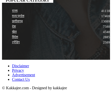
POPULAR CATEGORY
राज्य
41118
मध्य प्रदेश
17469
छत्तीसगढ़
13089
देश
7580
खेल
4548
विदेश
2885
ट्रेंडिंग
2589
Disclaimer
Privacy
Advertisement
Contact Us
© Kakkajee.com - Designed by kakkajee