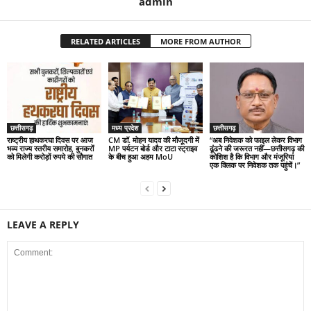
admin
RELATED ARTICLES
MORE FROM AUTHOR
छत्तीसगढ़
मध्य प्रदेश
छत्तीसगढ़
राष्ट्रीय हाथकरघा दिवस पर आज
CM डॉ. मोहन यादव की मौजूदगी में
“अब निवेशक को फाइल लेकर विभाग
भव्य राज्य स्तरीय समारोह, बुनकरों
MP पर्यटन बोर्ड और टाटा स्ट्राइव
ढूंढने की जरूरत नहीं—छत्तीसगढ़ की
को मिलेगी करोड़ों रुपये की सौगात
के बीच हुआ अहम MoU
कोशिश है कि विभाग और मंजूरियां
एक क्लिक पर निवेशक तक पहुंचें।”
LEAVE A REPLY