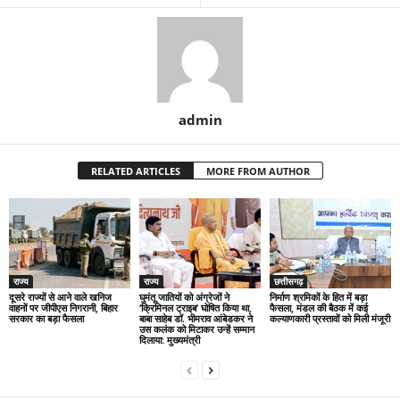
admin
RELATED ARTICLES
MORE FROM AUTHOR
राज्य
राज्य
छत्तीसगढ़
दूसरे राज्यों से आने वाले खनिज
घुमंतू जातियों को अंग्रेजों ने
निर्माण श्रमिकों के हित में बड़ा
वाहनों पर जीपीएस निगरानी, बिहार
‘क्रिमिनल ट्राइब’ घोषित किया था,
फैसला, मंडल की बैठक में कई
सरकार का बड़ा फैसला
बाबा साहेब डॉ. भीमराव आंबेडकर ने
कल्याणकारी प्रस्तावों को मिली मंजूरी
उस कलंक को मिटाकर उन्हें सम्मान
दिलाया: मुख्यमंत्री