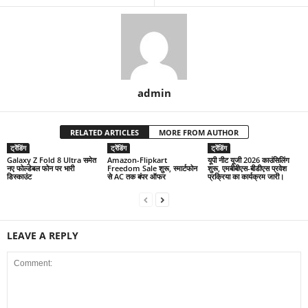
admin
RELATED ARTICLES
MORE FROM AUTHOR
ट्रेंडिंग
ट्रेंडिंग
ट्रेंडिंग
Galaxy Z Fold 8 Ultra समेत
Amazon-Flipkart
यूपी नीट यूजी 2026 काउंसिलिंग
नए फोल्डेबल फोन पर भारी
Freedom Sale शुरू, स्मार्टफोन
शुरू, एमबीबीएस-बीडीएस प्रवेश
डिस्काउंट
से AC तक बंपर ऑफर
प्रक्रिया का कार्यक्रम जारी।
LEAVE A REPLY