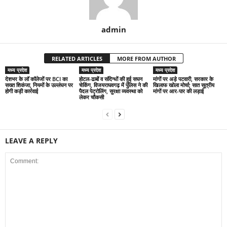
admin
RELATED ARTICLES
MORE FROM AUTHOR
मध्य प्रदेश
मध्य प्रदेश
मध्य प्रदेश
देशभर के लॉ कॉलेजों पर BCI का
होटल-ढाबों व संदिग्धों की हुई सघन
मांगों पर अड़े पटवारी, सरकार के
सख्त शिकंजा, नियमों के उल्लंघन पर
चेकिंग, विजयराघवगढ़ में पुलिस ने की
खिलाफ खोला मोर्चा; सात सूत्रीय
होगी कड़ी कार्रवाई
पैदल पेट्रोलिंग, सुरक्षा व्यवस्था को
मांगों पर आर-पार की लड़ाई
लेकर चौकसी
LEAVE A REPLY