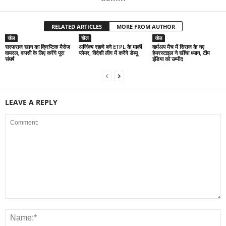
RELATED ARTICLES
MORE FROM AUTHOR
खेल
खेल
खेल
सरफराज खान का क्रिप्टिक मैसेज
अजिंक्य रहाणे बने ETPL के मार्की
वार्मअप मैच में सिराज के नए
वायरल, वापसी के लिए करेंगे पूरा
प्लेयर, विदेशी लीग में करेंगे डेब्यू
हेयरस्टाइल ने खींचा ध्यान, टीम
संघर्ष
इंडिया को उम्मीद
LEAVE A REPLY