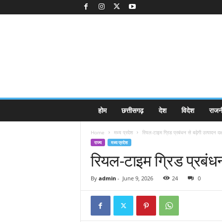
K
होम
छत्तीसगढ़
देश
विदेश
राजन
a
k
Home
मध्य प्रदेश
रियल-टाइम ग्रिड प्रबंधन से बढ़ेगी उत्पादन दक्
k
राज्य
मध्य प्रदेश
a
रियल-टाइम ग्रिड प्रबंधन 
j
e
e
By
admin
-
June 9, 2026
24
0
.
c
o
m