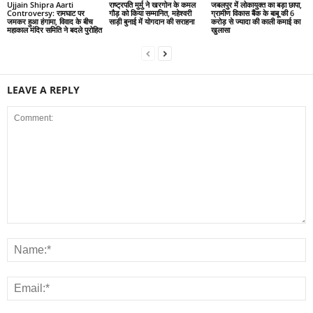
Ujjain Shipra Aarti
राष्ट्रपति मुर्मु ने खरगोन के कमल
जबलपुर में लोकायुक्त का बड़ा छापा,
Controversy: रामघाट पर
गौड़ को किया सम्मानित, महेश्वरी
ग्रामीण विकास बैंक के बाबू की 6
जमकर हुआ हंगामा, विवाद के बीच
साड़ी बुनाई में योगदान की सराहना
करोड़ से ज्यादा की काली कमाई का
महाकाल मंदिर समिति ने बदले पुरोहित
खुलासा
LEAVE A REPLY