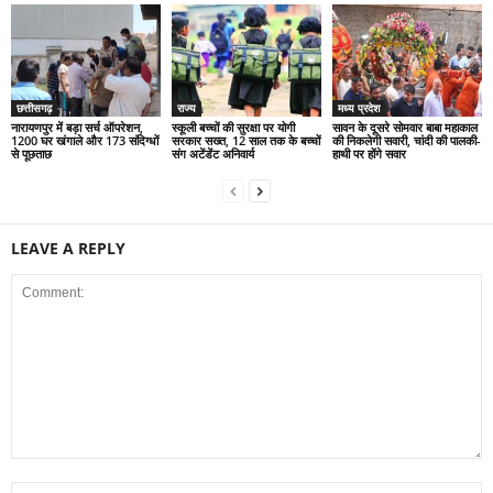
छत्तीसगढ़
राज्य
मध्य प्रदेश
नारायणपुर में बड़ा सर्च ऑपरेशन,
स्कूली बच्चों की सुरक्षा पर योगी
सावन के दूसरे सोमवार बाबा महाकाल
1200 घर खंगाले और 173 संदिग्धों
सरकार सख्त, 12 साल तक के बच्चों
की निकलेगी सवारी, चांदी की पालकी-
से पूछताछ
संग अटेंडेंट अनिवार्य
हाथी पर होंगे सवार
LEAVE A REPLY