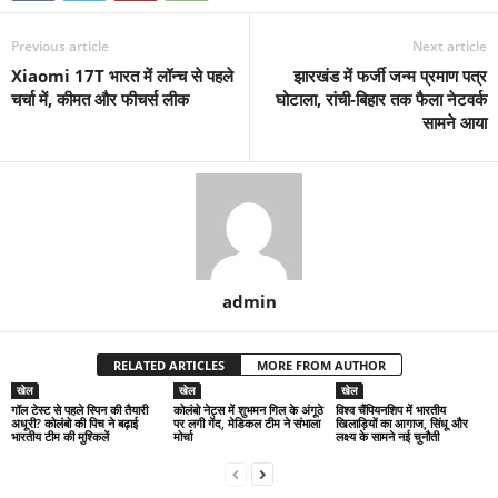
Previous article
Next article
Xiaomi 17T भारत में लॉन्च से पहले
झारखंड में फर्जी जन्म प्रमाण पत्र
चर्चा में, कीमत और फीचर्स लीक
घोटाला, रांची-बिहार तक फैला नेटवर्क
सामने आया
admin
RELATED ARTICLES
MORE FROM AUTHOR
खेल
खेल
खेल
गॉल टेस्ट से पहले स्पिन की तैयारी
कोलंबो नेट्स में शुभमन गिल के अंगूठे
विश्व चैंपियनशिप में भारतीय
अधूरी? कोलंबो की पिच ने बढ़ाई
पर लगी गेंद, मेडिकल टीम ने संभाला
खिलाड़ियों का आगाज, सिंधू और
भारतीय टीम की मुश्किलें
मोर्चा
लक्ष्य के सामने नई चुनौती