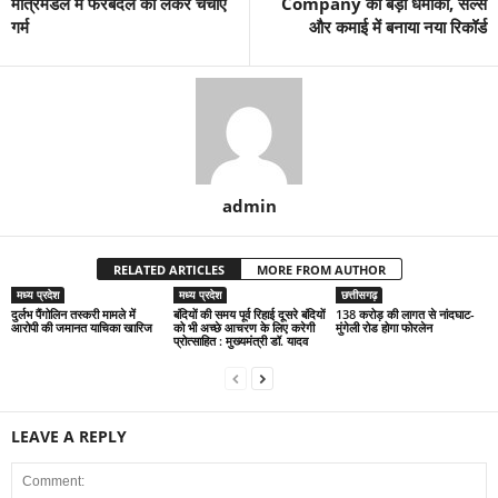
मंत्रिमंडल में फेरबदल को लेकर चर्चाएं
Company का बड़ा धमाका, सेल्स
गर्म
और कमाई में बनाया नया रिकॉर्ड
admin
RELATED ARTICLES
MORE FROM AUTHOR
मध्य प्रदेश
मध्य प्रदेश
छत्तीसगढ़
दुर्लभ पैंगोलिन तस्करी मामले में
बंदियों की समय पूर्व रिहाई दूसरे बंदियों
138 करोड़ की लागत से नांदघाट-
आरोपी की जमानत याचिका खारिज
को भी अच्छे आचरण के लिए करेगी
मुंगेली रोड होगा फोरलेन
प्रोत्साहित : मुख्यमंत्री डॉ. यादव
LEAVE A REPLY