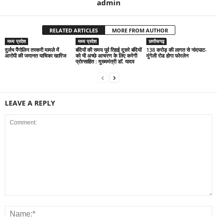
admin
RELATED ARTICLES
MORE FROM AUTHOR
मध्य प्रदेश
मध्य प्रदेश
छत्तीसगढ़
दुर्लभ पैंगोलिन तस्करी मामले में
बंदियों की समय पूर्व रिहाई दूसरे बंदियों
138 करोड़ की लागत से नांदघाट-
आरोपी की जमानत याचिका खारिज
को भी अच्छे आचरण के लिए करेगी
मुंगेली रोड होगा फोरलेन
प्रोत्साहित : मुख्यमंत्री डॉ. यादव
LEAVE A REPLY