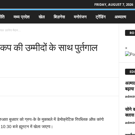
FRIDAY, AUGUST 7, 2026
ीति
मध्य प्रदेश
खेल
बिज़नेस
मनोरंजन
ट्रेंडिंग
अध्यात्म
तगाल उतरेगा मैदान...
RO 
कप की उम्मीदों के साथ पुर्तगाल
×
EDI
अल्माट
बढ़ाया
admi
सोने 
क्लास 
आत बुधवार को ग्रुप-के के मुकाबले में डेमोक्रेटिक रिपब्लिक ऑफ कांगो
admi
 10:30 बजे ह्यूस्टन में खेला जाएगा।