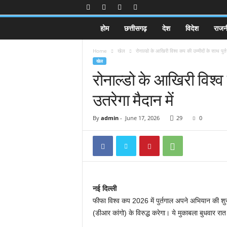
K
होम
छत्तीसगढ़
देश
विदेश
राजन
a
k
Home
खेल
रोनाल्डो के आखिरी विश्व कप की उम्मीदों के साथ पुर्
k
खेल
a
रोनाल्डो के आखिरी विश्व 
j
e
उतरेगा मैदान में
e
.
c
By
admin
-
June 17, 2026
29
0
o
m
नई दिल्ली
फीफा विश्व कप 2026 में पुर्तगाल अपने अभियान की शुरु
(डीआर कांगो) के विरुद्ध करेगा। ये मुकाबला बुधवार रात