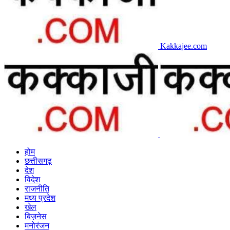
Kakkajee.com
होम
छत्तीसगढ़
देश
विदेश
राजनीति
मध्य प्रदेश
खेल
बिज़नेस
मनोरंजन