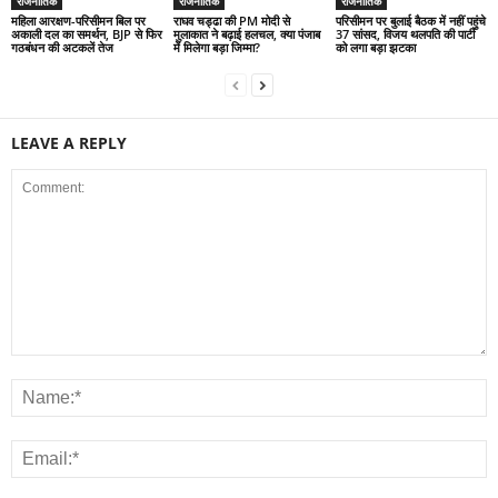
राजनीतिक
राजनीतिक
राजनीतिक
महिला आरक्षण-परिसीमन बिल पर
राघव चड्ढा की PM मोदी से
परिसीमन पर बुलाई बैठक में नहीं पहुंचे
अकाली दल का समर्थन, BJP से फिर
मुलाकात ने बढ़ाई हलचल, क्या पंजाब
37 सांसद, विजय थलपति की पार्टी
गठबंधन की अटकलें तेज
में मिलेगा बड़ा जिम्मा?
को लगा बड़ा झटका
LEAVE A REPLY