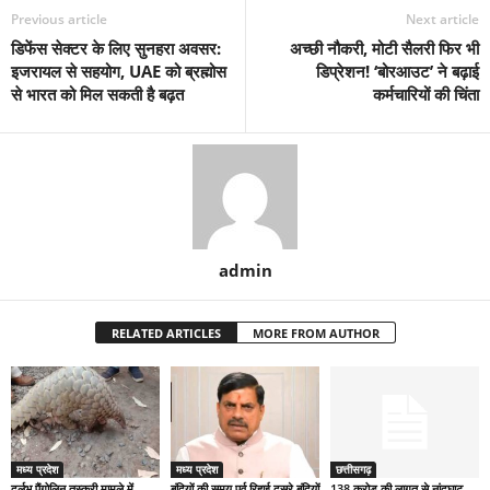
Previous article
Next article
डिफेंस सेक्टर के लिए सुनहरा अवसर:
अच्छी नौकरी, मोटी सैलरी फिर भी
इजरायल से सहयोग, UAE को ब्रह्मोस
डिप्रेशन! ‘बोरआउट’ ने बढ़ाई
से भारत को मिल सकती है बढ़त
कर्मचारियों की चिंता
admin
RELATED ARTICLES
MORE FROM AUTHOR
मध्य प्रदेश
मध्य प्रदेश
छत्तीसगढ़
दुर्लभ पैंगोलिन तस्करी मामले में
बंदियों की समय पूर्व रिहाई दूसरे बंदियों
138 करोड़ की लागत से नांदघाट-