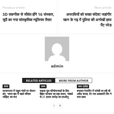
Previous article
Next article
3D तकनीक से जीवंत होंगे 16 संस्कार,
अपराधियों को सख्त संदेश! जहांगीर
यूपी का नया सांस्कृतिक म्यूजियम तैयार
खान के गढ़ में पुलिस की अनोखी हाफ
पैंट परेड
admin
RELATED ARTICLES
MORE FROM AUTHOR
राज्य
राज्य
मध्य प्रदेश
प्रयागराज में राहुल गांधी पर पोस्टर
सड़क-पुल परियोजनाओं के लिए
बनतारा रेस्टोरेंट में परोसी जा रही थी
वार, ‘भारत बाद में पहले परिवार
बिहार सरकार का बड़ा कदम, नाबार्ड
अवैध शराब, देर रात आबकारी टीम ने
जोड़िए’ का तंज
से 21 हजार करोड़ का एमओयू
मारा छापा