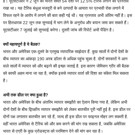
है। यूएसटीआर ने 2 जून को भारत समेत 54 देशों पर 12.5% टैरिफ लगाने का प्रस्ताव
रखा था। यह टैरिफ बंधुआ मजदूरी से बने उत्पादों के आयात पर प्रभावी रोक लगाने में
विफल रहने के आरोप में लगाने की बात कही गई थी। यह प्रस्ताव अभी अंतिम नहीं है। इस
पर हितधारक 22 जून तक सुनवाई में भाग लेने के अनुरोध और बयान जमा कर सकते हैं।
यूएसटीआर 7 जुलाई को सुनवाई करेगा। दूसरी जांच की रिपोर्ट अभी पेंडिंग है।
क्‍यों महत्‍वपूर्ण है ये बैठक?
भारत और अमेरिका एक-दूसरे के प्रमुख व्यापारिक साझेदार हैं. कुछ सालों में दोनों देशों के
बीच व्यापार का आंकड़ा 190 अरब डॉलर से अधिक पहुंच चुका है. दोनों सरकारों ने आन
वाले सालों में व्‍यापार को और बढ़ाने की इच्‍छा जताई है. इस कारण जेमिसन ग्रीर की बैठक
को काफी अहम माना जा रहा है, क्‍योंक इससे व्‍यापार वार्ता की दिशा का संकेत मिल सकता
है।
अभी तक डील पर क्‍या हुआ है?
भारत और अमेरिका के बीच अंतरिम व्‍यापार समझौते का ऐलान किया गया है, लेकिन अभी
दोनों देशों के बीच द्विपक्षीय व्‍यापार समझौते को लेकर बातचीत पूरी नहीं हुई है. इस डील पर
दोनों पक्ष लगातार बातचीत कर रहे हैं, जल्‍द ही इस डील पर फाइनल मोहर लग सकती है.
वहीं भारत अमेरिका से टैरिफ को और कम करने की मांग रख सकता है, जबकि अमेरिका
भारत से एग्री के कुछ प्रोडक्‍ट्स को परमिशन देने की मांग कर रहा है।