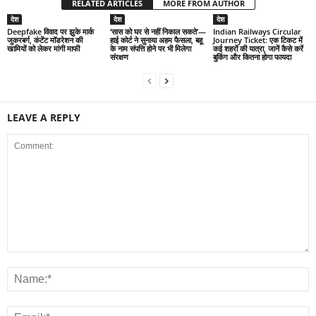
RELATED ARTICLES
MORE FROM AUTHOR
देश
देश
देश
Deepfake विवाद पर झुके मार्क
‘सास को घर से नहीं निकाल सकते’—
Indian Railways Circular
जुकरबर्ग, कंटेंट मॉडरेशन की
हाई कोर्ट ने सुनाया अहम फैसला, बहू
Journey Ticket: एक टिकट में
खामियों को लेकर मांगी माफी
के नाम संपत्ति होने पर भी मिलेगा
कई शहरों की यात्रा, जानें कैसे करें
संरक्षण
बुकिंग और कितना होगा फायदा
LEAVE A REPLY