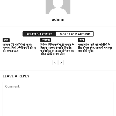
admin
RELATED ARTICLES
MORE FROM AUTHOR
राज्य
छत्तीसगढ़
राज्य
पटना के 75 वार्डों में नई सफाई
विशेषज्ञ चिकित्सकों ने 26 सप्ताह के
सुलतानगंज जाने वाले कांवरियों के
व्यवस्था, निजी एजेंसी करेगी डोर-टू-
शिशु के आकार के ब्रॉड लिगामेंट
लिए स्पेशल ट्रेन, पटना से भागलपुर
डोर कचरा उठाव
फाइब्रॉयड का सफल ऑपरेशन कर
तक सीधी सुविधा
महिला को दिया नया जीवन
LEAVE A REPLY