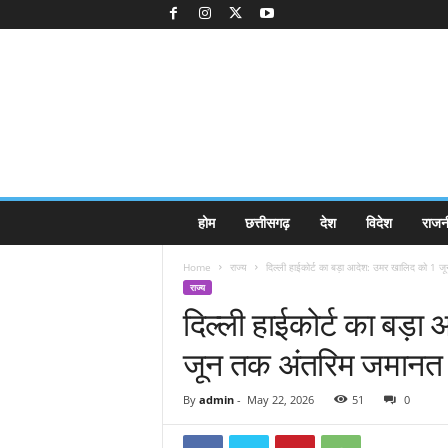
K
होम
छत्तीसगढ़
देश
विदेश
राजन
a
k
Home
राज्य
दिल्ली हाईकोर्ट का बड़ा आदेश: उमर खालिद को 1 जू
k
राज्य
a
दिल्ली हाईकोर्ट का बड़
j
e
जून तक अंतरिम जमानत
e
.
c
By
admin
-
May 22, 2026
51
0
o
m