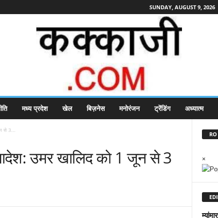
SUNDAY, AUGUST 9, 2026
ीति
मध्य प्रदेश
खेल
बिज़नेस
मनोरंजन
ट्रेंडिंग
अध्यात्म
न से 3...
RO 
ा आदेश: उमर खालिद को 1 जून से 3
×
EDI
म्यांम