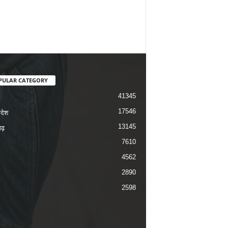
PULAR CATEGORY
41345
17546
रदेश
13145
ढ़
7610
4562
2890
2598