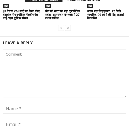
देश
देश
देश
JD वेंस ने PM मोदी को किया फोन,
चीन को भारत का बड़ा कूटनीतिक
असम बाढ़ से हाहाकार, 12 जिले
बातचीत में रणनीतिक रिश्तों समेत
संदेश, अरुणाचल के नक्शे में 27
प्रभावित, 99 लोगों की मौत, हजारों
कई अहम मुद्दों पर मंथन
स्थान शामिल
विस्थापित
LEAVE A REPLY