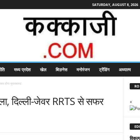
SATURDAY, AUGUST 8, 2026
ीति
मध्य प्रदेश
खेल
बिज़नेस
मनोरंजन
ट्रेंडिंग
अध्यात्म
सफर होगा सुपरफास्ट
RO 
सला, दिल्ली-जेवर RRTS से सफर
×
EDI
विकल्प