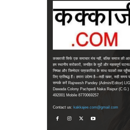
कक्काजी सिर्फ एक समाचार मंच नहीं, बल्कि समाज की आव
हम स्थानीय सरोकारों, जनहित के मुद्दों और महत्वपूर्ण घटन
निष्पक्ष और जिम्मेदार पत्रकारिता के साथ पाठकों तक पहुँचा
लिए प्रतिबद्ध हैं। हमारा उद्देश्य है—सही खबर, सही समय 
सम्पर्क करें Rajneesh Pandey (Admin/Editor) LI
Dawada Colony Pachpedi Naka Raipur (C.G.)
492001 Mobile 8770069257
Contact us:
kakkajee.com@gmail.com