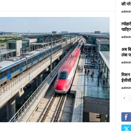
की परे
admi
त्योहा
यात्रि
admi
अब बिन
लंबा फ
admi
मिशन 
ईसीसीई
admi