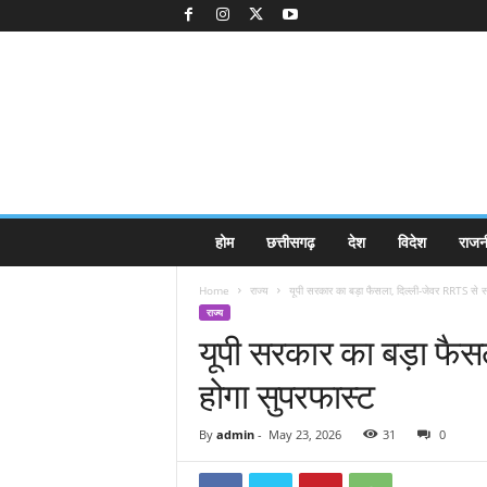
K
होम
छत्तीसगढ़
देश
विदेश
राजन
a
k
Home
राज्य
यूपी सरकार का बड़ा फैसला, दिल्ली-जेवर RRTS से 
k
राज्य
a
यूपी सरकार का बड़ा फै
j
e
होगा सुपरफास्ट
e
.
c
By
admin
-
May 23, 2026
31
0
o
m