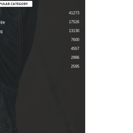
PULAR CATEGORY
41273
17526
रदेश
13130
ढ़
7600
4557
2886
2595