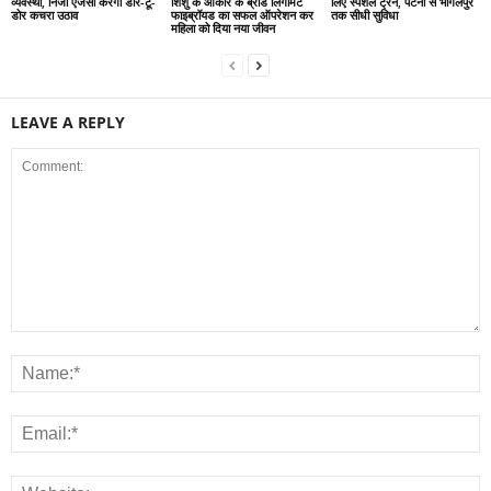
व्यवस्था, निजी एजेंसी करेगी डोर-टू-
शिशु के आकार के ब्रॉड लिगामेंट
लिए स्पेशल ट्रेन, पटना से भागलपुर
डोर कचरा उठाव
फाइब्रॉयड का सफल ऑपरेशन कर
तक सीधी सुविधा
महिला को दिया नया जीवन
LEAVE A REPLY