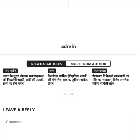
admin
RELATED ARTICLES
MORE FROM AUTHOR
मध्य प्रदेश
राज्य
मध्य प्रदेश
सावन के दूसरे सोमवार बाबा महाकाल
दिल्ली के धार्मिक-ऐतिहासिक स्थलों
भितरवार में बिजली समस्याओं का
की निकलेगी सवारी, चांदी की पालकी-
की होगी सैर, चार नए टूरिज्म सर्किट
मौके पर समाधान, विशेष जनसेवा
हाथी पर होंगे सवार
तैयार
शिविर में मिली राहत
LEAVE A REPLY