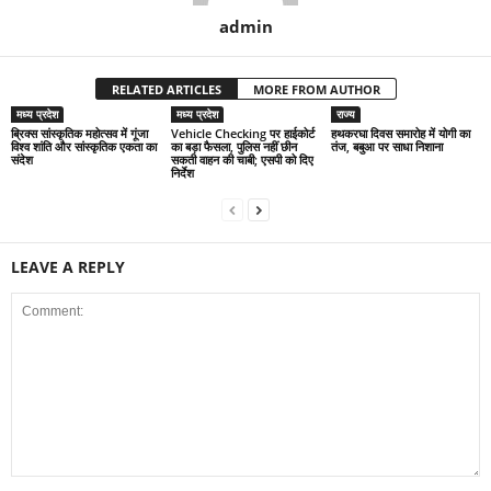
admin
RELATED ARTICLES
MORE FROM AUTHOR
मध्य प्रदेश
मध्य प्रदेश
राज्य
ब्रिक्स सांस्कृतिक महोत्सव में गूंजा
Vehicle Checking पर हाईकोर्ट
हथकरघा दिवस समारोह में योगी का
विश्व शांति और सांस्कृतिक एकता का
का बड़ा फैसला, पुलिस नहीं छीन
तंज, बबुआ पर साधा निशाना
संदेश
सकती वाहन की चाबी; एसपी को दिए
निर्देश
LEAVE A REPLY