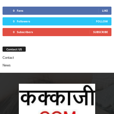
0
Fans
LIKE
0
Followers
FOLLOW
0
Subscribers
SUBSCRIBE
Contact US
Contact
News