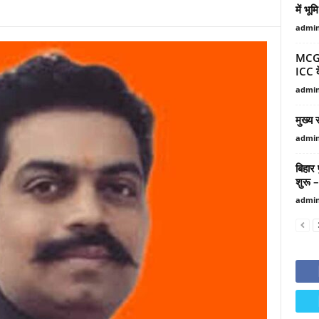
में भ
admi
MCG प
ICC के
admi
मुख्य 
admi
बिहार 
शुरू – 
admi