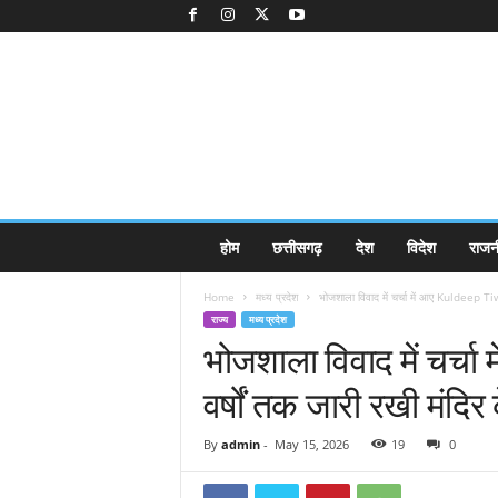
K
होम
छत्तीसगढ़
देश
विदेश
राजन
a
k
Home
मध्य प्रदेश
भोजशाला विवाद में चर्चा में आए Kuldeep Tiwar
k
राज्य
मध्य प्रदेश
a
भोजशाला विवाद में चर्चा
j
e
वर्षों तक जारी रखी मंदिर
e
.
c
By
admin
-
May 15, 2026
19
0
o
m