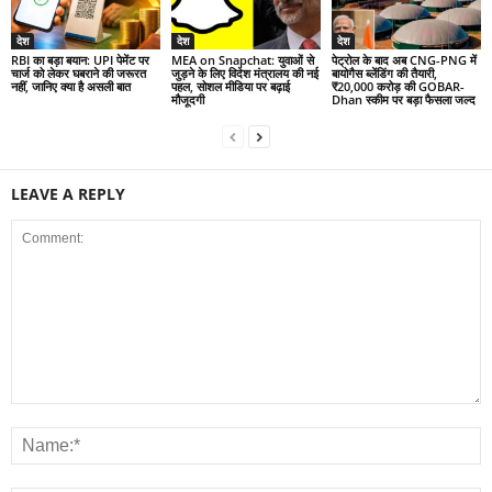
देश
देश
देश
RBI का बड़ा बयान: UPI पेमेंट पर
MEA on Snapchat: युवाओं से
पेट्रोल के बाद अब CNG-PNG में
चार्ज को लेकर घबराने की जरूरत
जुड़ने के लिए विदेश मंत्रालय की नई
बायोगैस ब्लेंडिंग की तैयारी,
नहीं, जानिए क्या है असली बात
पहल, सोशल मीडिया पर बढ़ाई
₹20,000 करोड़ की GOBAR-
मौजूदगी
Dhan स्कीम पर बड़ा फैसला जल्द
LEAVE A REPLY