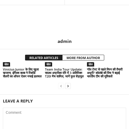
admin
RELATED ARTICLES
MORE FROM AUTHOR
खेल
खेल
खेल
Vinicius Junior के लिए खुला
Team India Tour Update:
गॉल टेस्ट से पहले स्पिन की तैयारी
खजाना, इंग्लिश क्लब ने रिकॉर्ड
साउथ अफ्रीका दौरे में 3 अतिरिक्त
अधूरी? कोलंबो की पिच ने बढ़ाई
सैलरी का ऑफर देकर मचाई हलचल
T20I मैच शामिल, जानें फुल शेड्यूल
भारतीय टीम की मुश्किलें
LEAVE A REPLY