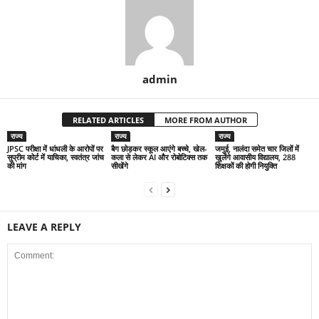
admin
RELATED ARTICLES
MORE FROM AUTHOR
राज्य
राज्य
राज्य
JPSC परीक्षा में धांधली के आरोपों पर
बैग छोड़कर स्कूल आएंगे बच्चे, खेल-
जमुई, नालंदा समेत चार जिलों में
सुप्रीम कोर्ट में याचिका, स्वतंत्र जांच
कला से लेकर AI और रोबोटिक्स तक
खुलेंगे आवासीय विद्यालय, 288
की मांग
सीखेंगे
शिक्षकों की होगी नियुक्ति
LEAVE A REPLY