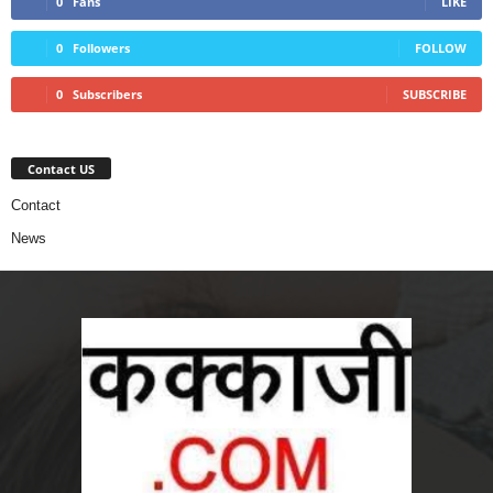
0
Fans
LIKE
0
Followers
FOLLOW
0
Subscribers
SUBSCRIBE
Contact US
Contact
News