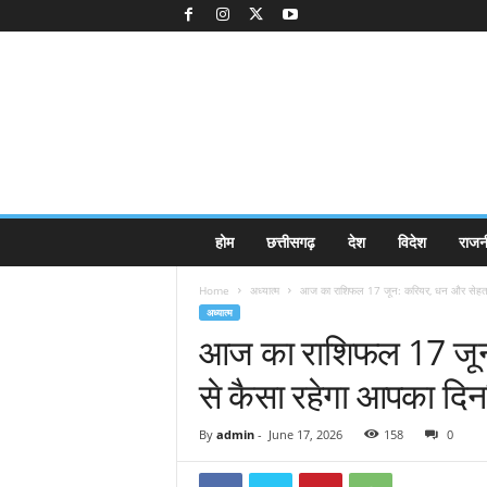
K
होम
छत्तीसगढ़
देश
विदेश
राजन
a
k
Home
अध्यात्म
आज का राशिफल 17 जून: करियर, धन और सेहत क
k
अध्यात्म
a
आज का राशिफल 17 जून
j
e
से कैसा रहेगा आपका दि
e
.
c
By
admin
-
June 17, 2026
158
0
o
m