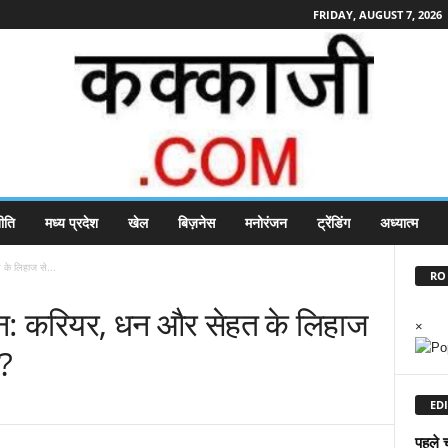
FRIDAY, AUGUST 7, 2026
ीति
मध्य प्रदेश
खेल
बिज़नेस
मनोरंजन
ट्रेंडिंग
अध्यात्म
े लिहाज से...
RO 
: करियर, धन और सेहत के लिहाज
×
न?
EDI
पहले 