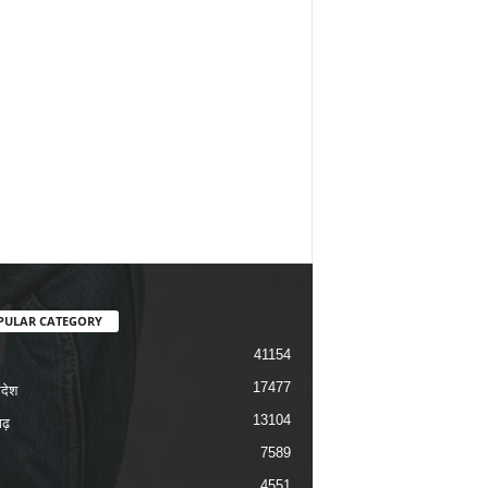
PULAR CATEGORY
41154
17477
रदेश
13104
ढ़
7589
4551