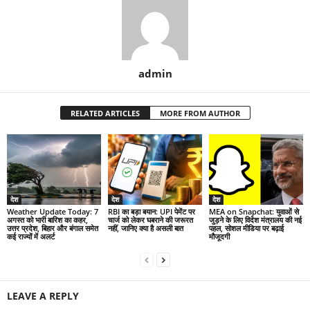
admin
RELATED ARTICLES
MORE FROM AUTHOR
देश
देश
देश
Weather Update Today: 7
RBI का बड़ा बयान: UPI पेमेंट पर
MEA on Snapchat: युवाओं से
अगस्त को भारी बारिश का कहर,
चार्ज को लेकर घबराने की जरूरत
जुड़ने के लिए विदेश मंत्रालय की नई
उत्तर प्रदेश, बिहार और बंगाल समेत
नहीं, जानिए क्या है असली बात
पहल, सोशल मीडिया पर बढ़ाई
कई राज्यों में अलर्ट
मौजूदगी
LEAVE A REPLY