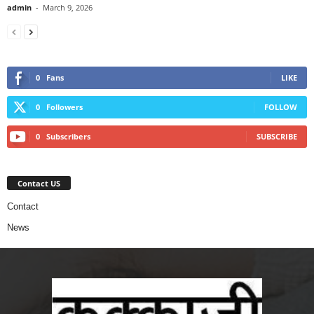
admin
-
March 9, 2026
0
Fans
LIKE
0
Followers
FOLLOW
0
Subscribers
SUBSCRIBE
Contact US
Contact
News