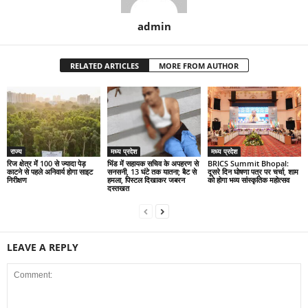
admin
RELATED ARTICLES
MORE FROM AUTHOR
राज्य
मध्य प्रदेश
मध्य प्रदेश
रिज क्षेत्र में 100 से ज्यादा पेड़
भिंड में सहायक सचिव के अपहरण से
BRICS Summit Bhopal:
काटने से पहले अनिवार्य होगा साइट
सनसनी, 13 घंटे तक यातना; बैट से
दूसरे दिन घोषणा पत्र पर चर्चा, शाम
निरीक्षण
हमला, पिस्टल दिखाकर जबरन
को होगा भव्य सांस्कृतिक महोत्सव
दस्तखत
LEAVE A REPLY