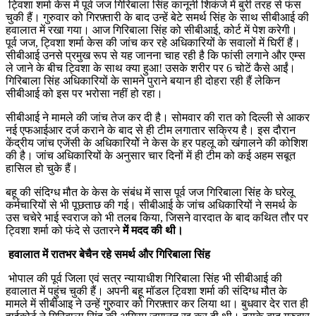
ट्विशा शर्मा केस में पूर्व जज गिरिबाला सिंह कानूनी शिकंजे में बुरी तरह से फंस
चुकी हैं। गुरुवार को गिरफ़्तारी के बाद उन्हें बेटे समर्थ सिंह के साथ सीबीआई की
हवालात में रखा गया। आज गिरिबाला सिंह को सीबीआई, कोर्ट में पेश करेगी।
पूर्व जज, ट्विशा शर्मा केस की जांच कर रहे अधिकारियों के सवालों में घिरीं हैं।
सीबीआई उनसे प्रमुख रूप से यह जानना चाह रही है कि फांसी लगाने और एम्स
ले जाने के बीच ट्विशा के साथ क्या हुआ! उसके शरीर पर 6 चोटें कैसे आईं।
गिरिबाला सिंह अधिकारियों के सामने पुराने बयान ही दोहरा रही हैं लेकिन
सीबीआई को इस पर भरोसा नहीं हो रहा।
सीबीआई ने मामले की जांच तेज कर दी है। सोमवार की रात को दिल्ली से आकर
नई एफआईआर दर्ज कराने के बाद से ही टीम लगातार सक्रिय है। इस दौरान
केंद्रीय जांच एजेंसी के अधिकारियोें ने केस के हर पहलू को खंगालने की कोशिश
की है। जांच अधिकारियों के अनुसार चार दिनों में ही टीम को कई अहम सबूत
हासिल हो चुके हैं।
बहू की संदिग्ध मौत के केस के संबंध में सास पूर्व जज गिरिबाला सिंह के घरेलू
कर्मचारियों से भी पूछताछ की गई। सीबीआई के जांच अधिकारियों ने समर्थ के
उस चचेरे भाई स्वराज को भी तलब किया, जिसने वारदात के बाद कथित तौर पर
ट्विशा शर्मा को फंदे से उतारने
में मदद की थी।
हवालात में रातभर बेचैन रहे समर्थ और गिरिबाला सिंह
भोपाल की पूर्व जिला एवं सत्र न्यायाधीश गिरिबाला सिंह भी सीबीआई की
हवालात में पहुंच चुकी हैं। अपनी बहू मॉडल ट्विशा शर्मा की संदिग्ध मौत के
मामले में सीबीआइ ने उन्हें गुुरुवार को गिरफ़्तार कर लिया था। बुधवार देर रात ही