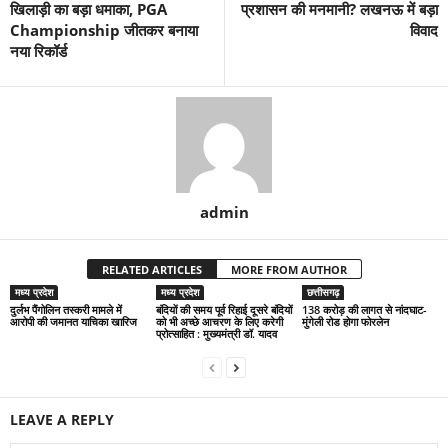
खिलाड़ी का बड़ा धमाका, PGA
प्रशासन की मनमानी? लखनऊ में बड़ा
Championship जीतकर बनाया
विवाद
नया रिकॉर्ड
admin
RELATED ARTICLES
MORE FROM AUTHOR
मध्य प्रदेश
मध्य प्रदेश
छत्तीसगढ़
दुर्लभ पैंगोलिन तस्करी मामले में
बंदियों की समय पूर्व रिहाई दूसरे बंदियों
138 करोड़ की लागत से नांदघाट-
आरोपी की जमानत याचिका खारिज
को भी अच्छे आचरण के लिए करेगी
मुंगेली रोड होगा फोरलेन
प्रोत्साहित : मुख्यमंत्री डॉ. यादव
LEAVE A REPLY