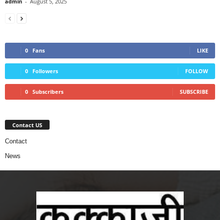
admin
-
August 5, 2025
0
Fans
LIKE
0
Followers
FOLLOW
0
Subscribers
SUBSCRIBE
Contact US
Contact
News