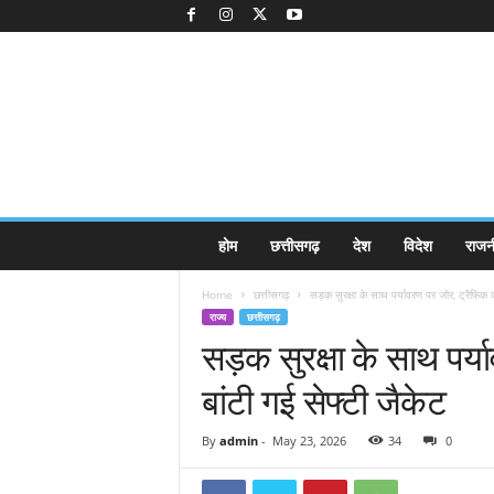
K
होम
छत्तीसगढ़
देश
विदेश
राजन
a
k
Home
छत्तीसगढ़
सड़क सुरक्षा के साथ पर्यावरण पर जोर, ट्रैफिक कर
k
राज्य
छत्तीसगढ़
a
सड़क सुरक्षा के साथ पर्य
j
e
बांटी गई सेफ्टी जैकेट
e
.
c
By
admin
-
May 23, 2026
34
0
o
m