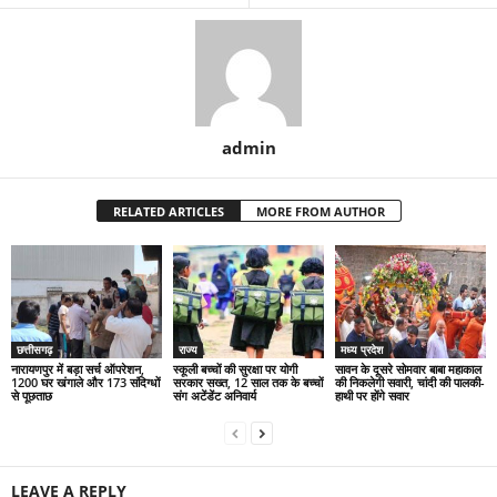
admin
RELATED ARTICLES
MORE FROM AUTHOR
छत्तीसगढ़
राज्य
मध्य प्रदेश
नारायणपुर में बड़ा सर्च ऑपरेशन,
स्कूली बच्चों की सुरक्षा पर योगी
सावन के दूसरे सोमवार बाबा महाकाल
1200 घर खंगाले और 173 संदिग्धों
सरकार सख्त, 12 साल तक के बच्चों
की निकलेगी सवारी, चांदी की पालकी-
से पूछताछ
संग अटेंडेंट अनिवार्य
हाथी पर होंगे सवार
LEAVE A REPLY