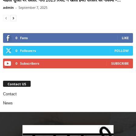
admin
-
September 7, 2025
0
Fans
LIKE
0
Followers
FOLLOW
0
Subscribers
SUBSCRIBE
Contact US
Contact
News